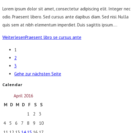
Lorem ipsum dolor sit amet, consectetur adipiscing elit. Integer nec
odio. Praesent libero. Sed cursus ante dapibus diam. Sed nisi. Nulla
quis sem at nibh elementum imperdiet. Duis sagittis ipsum.…
Weiterlesen
Praesent libro se cursus ante
1
2
3
Gehe zur nächsten Seite
Calendar
April 2016
M
D
M
D
F
S
S
1
2
3
4
5
6
7
8
9
10
11
12
13
14
15
16
17