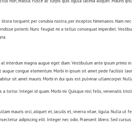
 luctus non, massa. Fusce ac turpis quis ligula lacinia aliquet. Mauris i
litora torquent per conubia nostra, per inceptos himenaeos. Nam nec a
uspendisse potenti. Nunc feugiat mi a tellus consequat imperdiet. Vestib
gna.
at interdum magna augue eget diam. Vestibulum ante ipsum primis in fa
t augue congue elementum. Morbi in ipsum sit amet pede facilisis laore
itur sit amet mauris. Morbi in dui quis est pulvinar ullamcorper. Nulla 
 a tortor. Integer id quam. Morbi mi. Quisque nisl felis, venenatis tristi
llam mauris orci, aliquet et, iaculis et, viverra vitae, ligula. Nulla ut
nsectetur adipiscing elit. Integer nec odio. Praesent libero. Sed cursu