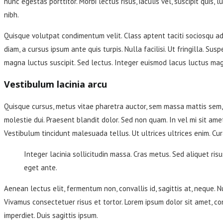
nunc egestas porttitor. Morbi lectus risus, iaculis vel, suscipit quis,
nibh.
Quisque volutpat condimentum velit. Class aptent taciti sociosqu ad 
diam, a cursus ipsum ante quis turpis. Nulla facilisi. Ut fringilla. S
magna luctus suscipit. Sed lectus. Integer euismod lacus luctus ma
Vestibulum lacinia arcu
Quisque cursus, metus vitae pharetra auctor, sem massa mattis sem, 
molestie dui. Praesent blandit dolor. Sed non quam. In vel mi sit ame
Vestibulum tincidunt malesuada tellus. Ut ultrices ultrices enim. Curab
Integer lacinia sollicitudin massa. Cras metus. Sed aliquet risus
eget ante.
Aenean lectus elit, fermentum non, convallis id, sagittis at, neque. Nu
Vivamus consectetuer risus et tortor. Lorem ipsum dolor sit amet, co
imperdiet. Duis sagittis ipsum.