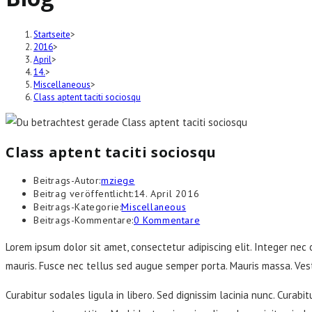
Startseite
>
2016
>
April
>
14.
>
Miscellaneous
>
Class aptent taciti sociosqu
Class aptent taciti sociosqu
Beitrags-Autor:
mziege
Beitrag veröffentlicht:
14. April 2016
Beitrags-Kategorie:
Miscellaneous
Beitrags-Kommentare:
0 Kommentare
Lorem ipsum dolor sit amet, consectetur adipiscing elit. Integer nec 
mauris. Fusce nec tellus sed augue semper porta. Mauris massa. Vest
Curabitur sodales ligula in libero. Sed dignissim lacinia nunc. Curabi