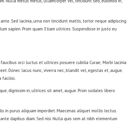
psum. Nulla metus metus, ullamcorper vel, tincidunt sed, euismod in,
nte. Sed lacinia, urna non tincidunt mattis, tortor neque adipiscing
ulum sapien. Proin quam. Etiam ultrices. Suspendisse in justo eu
ucibus orci luctus et ultrices posuere cubilia Curae; Morbi lacinia
et. Donec lacus nunc, viverra nec, blandit vel, egestas et, augue.
facilisi.
que, dignissim in, ultrices sit amet, augue. Proin sodales libero
 felis in purus aliquam imperdiet. Maecenas aliquet mollis lectus.
s ante dapibus diam. Sed nisi. Nulla quis sem at nibh elementum