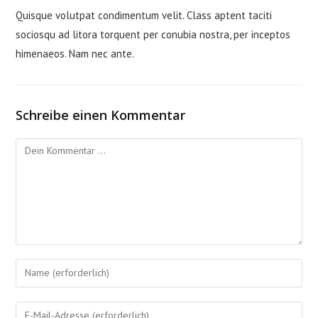
Quisque volutpat condimentum velit. Class aptent taciti
sociosqu ad litora torquent per conubia nostra, per inceptos
himenaeos. Nam nec ante.
Schreibe einen Kommentar
Kommentieren
Gib
deinen
Namen
Gib