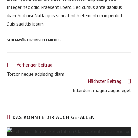
Integer nec odio. Praesent libero. Sed cursus ante dapibus
diam. Sed nisi. Nulla quis sem at nibh elementum imperdiet.
Duis sagittis ipsum.
SCHLAGWÖRTER
:
MISCELLANEOUS
Weitere
Vorheriger Beitrag
Artikel
Tortor neque adpiscing diam
ansehen
Nächster Beitrag
Interdum magna augue eget
DAS KÖNNTE DIR AUCH GEFALLEN