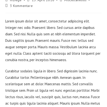
Autor:
veröffentlicht:
Kategorie:
Beitrags-
3 Kommentare
Kommentare:
Lorem ipsum dolor sit amet, consectetur adipiscing elit.
Integer nec odio. Praesent libero. Sed cursus ante dapibus
diam. Sed nisi. Nulla quis sem at nibh elementum imperdiet.
Duis sagittis ipsum. Praesent mauris. Fusce nec tellus sed
augue semper porta. Mauris massa. Vestibulum lacinia arcu
eget nulla. Class aptent taciti sociosqu ad litora torquent per
conubia nostra, per inceptos himenaeos.
Curabitur sodales ligula in libero. Sed dignissim lacinia nunc.
Curabitur tortor. Pellentesque nibh. Aenean quam. In
scelerisque sem at dolor. Maecenas mattis. Sed convallis
tristique sem. Proin ut ligula vel nunc egestas porttitor. Morbi
lectus risus, iaculis vel, suscipit quis, luctus non, massa. Fusce
ac turpis quis ligula lacinia aliquet. Mauris ipsum. Nulla metus