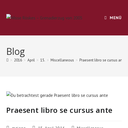
Zum
Inhalt
springen
MENÜ
Blog
>
2016
>
April
>
15.
>
Miscellaneous
>
Praesent libro se cursus ante
Praesent libro se cursus ante
Beitrags-
Beitrag
Beitrags-
mziege
15. April 2016
Miscellaneous