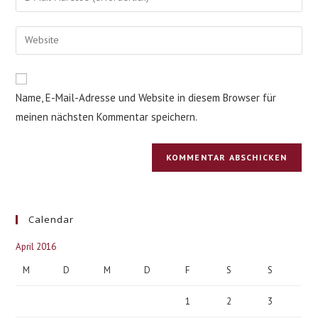
oder
deine
Benutzernamen
E-
Gib
zum
Mail-
deine
Kommentieren
Adresse
Website-
ein
zum
URL
Name, E-Mail-Adresse und Website in diesem Browser für
Kommentieren
ein
ein
meinen nächsten Kommentar speichern.
(optional)
Calendar
April 2016
M
D
M
D
F
S
S
1
2
3